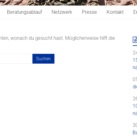
Beratungsablauf
Netzwerk
Presse
Kontakt
E
nnten, wonach du gesucht hast. Möglicherweise hilft die
24
1
n
0
d
26
1
n
30
B