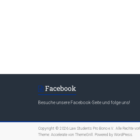
Facebook
Besuche unsere Facebook-Seite und folge uns!
Copyright © 2026
Law Students Pro Bono e.V.
. Alle Rechte vo
Theme:
Accelerate
von ThemeGrill. Powered by
WordPress
.